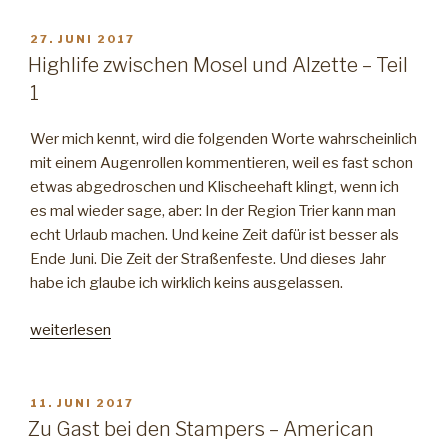
Sommerpause“
VERÖFFENTLICHT
27. JUNI 2017
AM
Highlife zwischen Mosel und Alzette – Teil
1
Wer mich kennt, wird die folgenden Worte wahrscheinlich
mit einem Augenrollen kommentieren, weil es fast schon
etwas abgedroschen und Klischeehaft klingt, wenn ich
es mal wieder sage, aber: In der Region Trier kann man
echt Urlaub machen. Und keine Zeit dafür ist besser als
Ende Juni. Die Zeit der Straßenfeste. Und dieses Jahr
habe ich glaube ich wirklich keins ausgelassen.
„Highlife
weiterlesen
zwischen
Mosel
und
VERÖFFENTLICHT
11. JUNI 2017
AM
Alzette
Zu Gast bei den Stampers – American