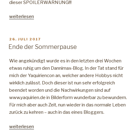
dieser SPOILERWARNUNG!!!
„Dannimax
weiterlesen
goes
Kino!
Heute:
VERÖFFENTLICHT
26. JULI 2017
AM
Dunkirk“
Ende der Sommerpause
Wie angekündigt wurde es in den letzten drei Wochen
etwas ruhig um den Dannimax-Blog. In der Tat stand für
mich der Yaquiriencon an, welcher andere Hobbys nicht
wirklich zulässt. Doch dieser ist nun sehr erfolgreich
beendet worden und die Nachwirkungen sind auf
www.yaquirien.de in Bilderform wunderbar zu bewundern.
Für mich aber auch Zeit, nun wieder in das normale Leben
zurück zu kehren – auch in das eines Bloggers.
„Ende
weiterlesen
der