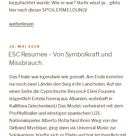
begutachtet wurde. Wie er war? Na ihr wisst ja… gibts
hier nach dieser SPOILERMELDUNG!
„Dannimax
weiterlesen
goes
Oscar!
Heute:
VERÖFFENTLICHT
16. MAI 2018
AM
Roma“
ESC Resumee – Von Symbolkraft und
Missbrauch.
Das Finale war irgendwie wie gemalt. Am Ende konnten
nur noch zwei Länder den Sieg in ihr Land holen. Auf der
einen Seite die Cypriotische Beyoncé Eleni Foureira.
(eigentlich Entela Fureraj aus Albanien, wohnhaft in
Kallithea Griechenland.) Das Model, verheiratet mit dem
Profifußballer und einstigen spanischen U21-
Nationalspieler Alberto Botia fand ihren Weg von der
Girlband Mystique, ging dann via Universal Music zur
Solokarriere, hüpfte sich zu Platin und trat letztendlich mit