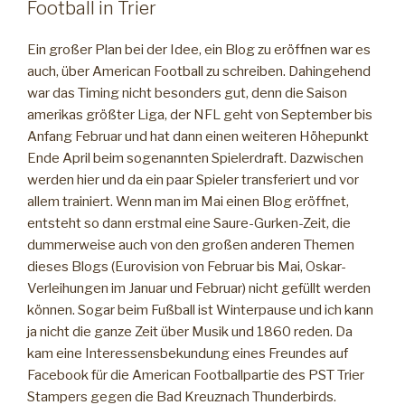
–
Football in Trier
Teil
1“
Ein großer Plan bei der Idee, ein Blog zu eröffnen war es
auch, über American Football zu schreiben. Dahingehend
war das Timing nicht besonders gut, denn die Saison
amerikas größter Liga, der NFL geht von September bis
Anfang Februar und hat dann einen weiteren Höhepunkt
Ende April beim sogenannten Spielerdraft. Dazwischen
werden hier und da ein paar Spieler transferiert und vor
allem trainiert. Wenn man im Mai einen Blog eröffnet,
entsteht so dann erstmal eine Saure-Gurken-Zeit, die
dummerweise auch von den großen anderen Themen
dieses Blogs (Eurovision von Februar bis Mai, Oskar-
Verleihungen im Januar und Februar) nicht gefüllt werden
können. Sogar beim Fußball ist Winterpause und ich kann
ja nicht die ganze Zeit über Musik und 1860 reden. Da
kam eine Interessensbekundung eines Freundes auf
Facebook für die American Footballpartie des PST Trier
Stampers gegen die Bad Kreuznach Thunderbirds.