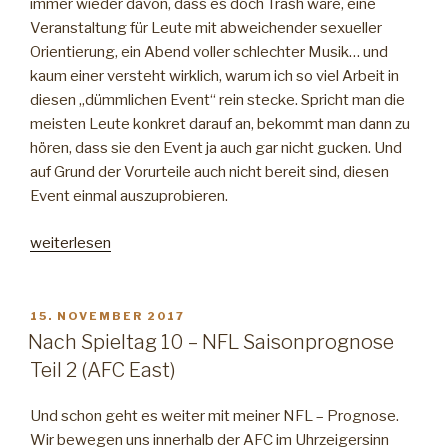
immer wieder davon, dass es doch Trash wäre, eine
Veranstaltung für Leute mit abweichender sexueller
Orientierung, ein Abend voller schlechter Musik… und
kaum einer versteht wirklich, warum ich so viel Arbeit in
diesen „dümmlichen Event“ rein stecke. Spricht man die
meisten Leute konkret darauf an, bekommt man dann zu
hören, dass sie den Event ja auch gar nicht gucken. Und
auf Grund der Vorurteile auch nicht bereit sind, diesen
Event einmal auszuprobieren.
„Der
weiterlesen
Eurovision
als
Partyevent“
VERÖFFENTLICHT
15. NOVEMBER 2017
AM
Nach Spieltag 10 – NFL Saisonprognose
Teil 2 (AFC East)
Und schon geht es weiter mit meiner NFL – Prognose.
Wir bewegen uns innerhalb der AFC im Uhrzeigersinn