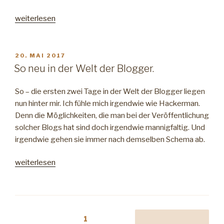
„Zu
weiterlesen
Gast
bei
den
VERÖFFENTLICHT
20. MAI 2017
AM
Stampers
So neu in der Welt der Blogger.
–
American
So – die ersten zwei Tage in der Welt der Blogger liegen
Football
nun hinter mir. Ich fühle mich irgendwie wie Hackerman.
in
Denn die Möglichkeiten, die man bei der Veröffentlichung
Trier“
solcher Blogs hat sind doch irgendwie mannigfaltig. Und
irgendwie gehen sie immer nach demselben Schema ab.
„So
weiterlesen
neu
in
der
Welt
Beitragsnavigation
Seite
1
Nächste Seite
der