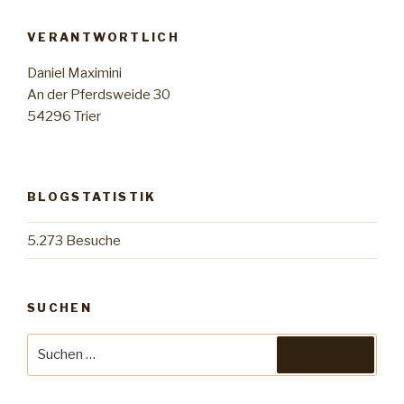
Facebook
YouTube
Google+
anzeigen
anzeigen
anzeigen
VERANTWORTLICH
Daniel Maximini
An der Pferdsweide 30
54296 Trier
BLOGSTATISTIK
5.273 Besuche
SUCHEN
Suche
Suchen
nach: