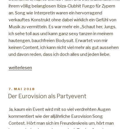
ihrem völlig belanglosen Ibiza-Clubhit Fuego für Zypern
an. Song wie Interpretin waren ein hervorragend
verkauftes Konstrukt ohne dabei wirklich ein Gefühl von
Musik zu vermitteln. Es war mehr ein „Schaut her, Jungs,
ich sehe toll aus und kann ganz sexy tanzen in meinem
hautengen, bauchfreien Bodysuit. Erwartet von mir
keinen Content, ich kann nicht viel mehr als gut aussehen
und davon reden, dass ich doch alles und jeden liebe.
„ESC
weiterlesen
Resumee
–
Von
VERÖFFENTLICHT
7. MAI 2018
AM
Symbolkraft
Der Eurovision als Partyevent
und
Missbrauch.“
Ja, kaum ein Event wird mit so viel verdrehten Augen
kommentiert wie der alljährliche Eurovision Song
Contest. Hört man sich im Freundeskreis um, hört man