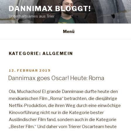
Zum
DANNIMAX BLOGGT!
Inhalt
Unterhaltsames aus Trier
springen
Menü
KATEGORIE:
ALLGEMEIN
VERÖFFENTLICHT
12. FEBRUAR 2019
AM
Dannimax goes Oscar! Heute: Roma
Ola, Muchachos! El grande Dannimaxe durfte heute den
mexikanischen Film „Roma“ betrachten, die diesjährige
Netflix-Produktion, die ihren Weg durch eine einwöchige
Kinovorführung nicht nur in die Kategorie bester
Ausländischer Film fand, sondern auch in die Kategorie
„Bester Film.“ Und daher vom Trierer Oscarteam heute