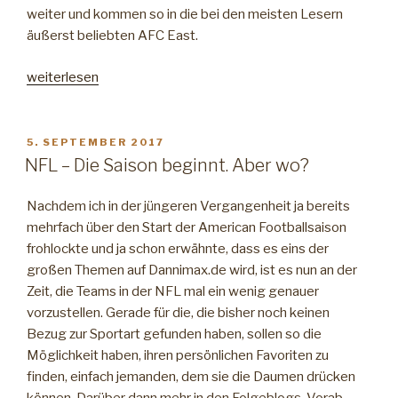
weiter und kommen so in die bei den meisten Lesern
äußerst beliebten AFC East.
„Nach
weiterlesen
Spieltag
10
–
VERÖFFENTLICHT
5. SEPTEMBER 2017
AM
NFL
NFL – Die Saison beginnt. Aber wo?
Saisonprognose
Teil
Nachdem ich in der jüngeren Vergangenheit ja bereits
2
mehrfach über den Start der American Footballsaison
(AFC
frohlockte und ja schon erwähnte, dass es eins der
East)“
großen Themen auf Dannimax.de wird, ist es nun an der
Zeit, die Teams in der NFL mal ein wenig genauer
vorzustellen. Gerade für die, die bisher noch keinen
Bezug zur Sportart gefunden haben, sollen so die
Möglichkeit haben, ihren persönlichen Favoriten zu
finden, einfach jemanden, dem sie die Daumen drücken
können. Darüber dann mehr in den Folgeblogs. Vorab