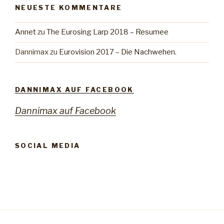
NEUESTE KOMMENTARE
Annet
zu
The Eurosing Larp 2018 – Resumee
Dannimax
zu
Eurovision 2017 – Die Nachwehen.
DANNIMAX AUF FACEBOOK
Dannimax auf Facebook
SOCIAL MEDIA
Profil
Profil
Profil
von
von
von
Danilo
Daniel
Daniel
Maximiney
Maximini
Maximini
auf
auf
auf