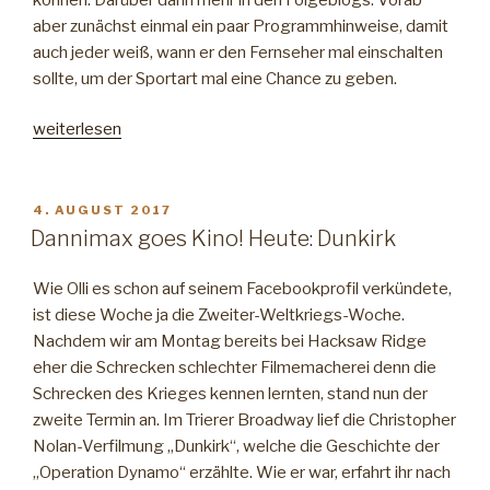
aber zunächst einmal ein paar Programmhinweise, damit
auch jeder weiß, wann er den Fernseher mal einschalten
sollte, um der Sportart mal eine Chance zu geben.
„NFL
weiterlesen
–
Die
Saison
VERÖFFENTLICHT
4. AUGUST 2017
AM
beginnt.
Dannimax goes Kino! Heute: Dunkirk
Aber
wo?“
Wie Olli es schon auf seinem Facebookprofil verkündete,
ist diese Woche ja die Zweiter-Weltkriegs-Woche.
Nachdem wir am Montag bereits bei Hacksaw Ridge
eher die Schrecken schlechter Filmemacherei denn die
Schrecken des Krieges kennen lernten, stand nun der
zweite Termin an. Im Trierer Broadway lief die Christopher
Nolan-Verfilmung „Dunkirk“, welche die Geschichte der
„Operation Dynamo“ erzählte. Wie er war, erfahrt ihr nach